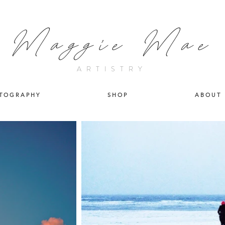
Maggie Mae
ARTISTRY
T O G R A P H Y
S H O P
A B O U T