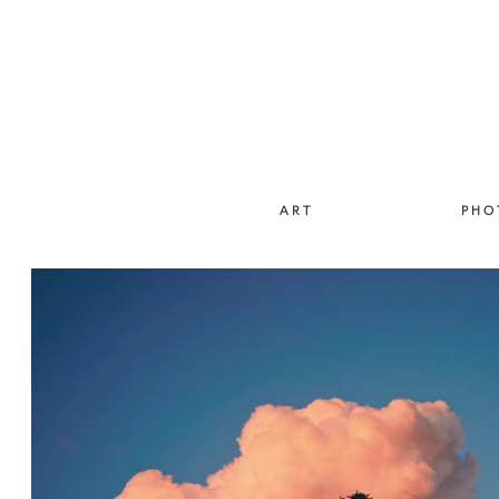
A R T
P H O 