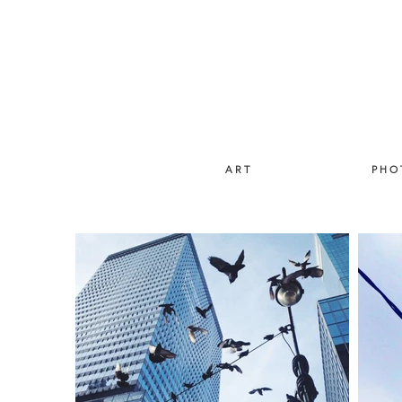
A R T
P H O 