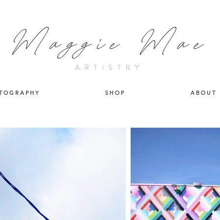
Maggie Mae
ARTISTRY
T O G R A P H Y
S H O P
A B O U T